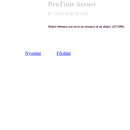
ProTime üzenet
8/7/2026 4:10:50 AM
Object reference not set to an instance of an object. (2571496)
Nyomtat
Főoldal